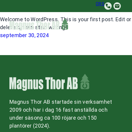
Hello world!
Hoppa
ORS
till
Welcome to WordPress. This is your first post. Edit or
innehåll
delete it, then start writing!
september 30, 2024
Magnus Thor AB startade sin verksamhet
2009 och har i dag 16 fast anställda och
under säsong ca 100 röjare och 150
plantörer (2024).