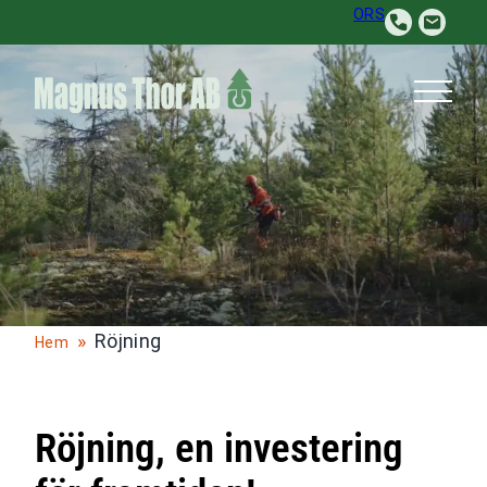
Hoppa
ORS
till
innehåll
»
Röjning
Hem
Röjning, en investering